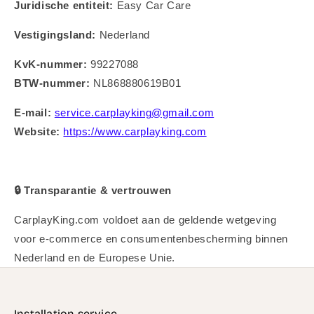
Juridische entiteit:
Easy Car Care
Vestigingsland:
Nederland
KvK-nummer:
99227088
BTW-nummer:
NL868880619B01
E-mail:
service.carplayking@gmail.com
Website:
https://www.carplayking.com
🔒
Transparantie & vertrouwen
CarplayKing.com voldoet aan de geldende wetgeving
voor e-commerce en consumentenbescherming binnen
Nederland en de Europese Unie.
Installation service